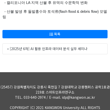
- 캘리포니아 LA 지역 산불 후 유역의 수문학적 변화
- 산불 발생 후 돌발홍수와 토석류(flash flood & debris flow) 모델
링
목록
[2025년 6차] AI 활용 인프라 데이터 분석 실무 세미나
(25457) 강원특별자치도 강릉시 죽헌길 7 강원대학교 강릉캠퍼스 공학1호관
219호 스마트인프라연구소
TEL. 033-640-2974 / E-mail. idp@kangwon.ac.kr
COPYRIGHT (C) 2021 KANGWON University ALL RIGHTS