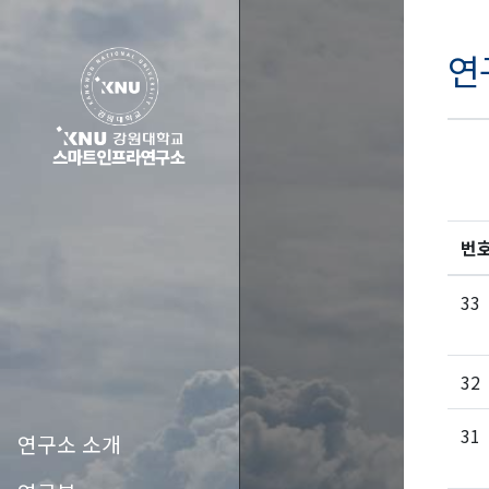
연
번
33
32
31
연구소 소개