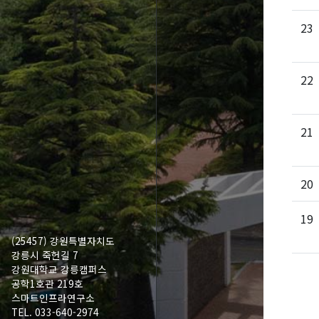
23
22
21
20
19
(25457) 강원특별자치도
강릉시 죽헌길 7
강원대학교 강릉캠퍼스
공학1호관 219호
스마트인프라연구소
TEL. 033-640-2974