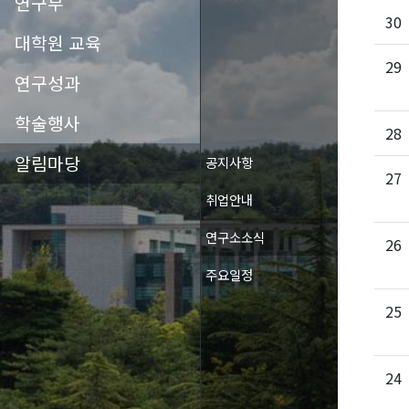
연구부
30
대학원 교육
29
연구성과
학술행사
28
알림마당
공지사항
27
취업안내
연구소소식
26
주요일정
25
24